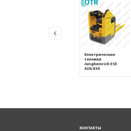
Электрическая
Электрические
RDP
тележка
тележки
Jungheinrich EME 114
Jungheinrich ESE
420/430
КОНТАКТЫ