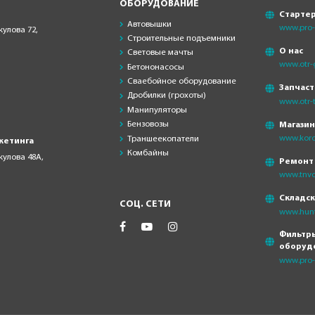
ОБОРУДОВАНИЕ
Старте
Автовышки
www.pro-s
кулова 72,
Строительные подъемники
О нас
Световые мачты
www.otr-
Бетононасосы
Сваебойное оборудование
Запчаст
Дробилки (грохоты)
www.otr-t
Манипуляторы
Бензовозы
Магази
www.koro
Траншеекопатели
кетинга
Комбайны
скулова 48А,
Ремонт
www.tnvd
Складс
СОЦ. СЕТИ
www.hunt
Фильтры
оборуд
www.pro-f