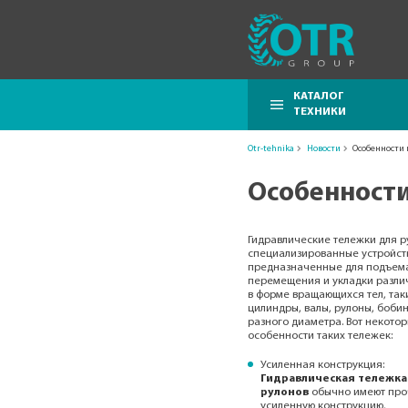
КАТАЛОГ
ТЕХНИКИ
Otr-tehnika
Новости
Особенности
Особенности
Гидравлические тележки для р
специализированные устройст
предназначенные для подъем
перемещения и укладки разли
в форме вращающихся тел, так
цилиндры, валы, рулоны, боби
разного диаметра. Вот некото
особенности таких тележек:
Усиленная конструкция:
Гидравлическая тележка
рулонов
обычно имеют про
усиленную конструкцию,