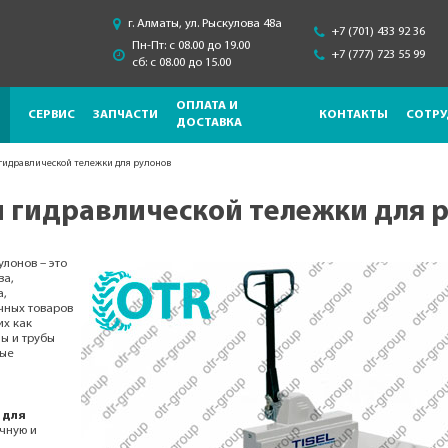
г. Алматы, ул. Рыскулова 48a
+7 (701) 433 92 36
Пн-Пт: с 08.00 до 19.00
+7 (777) 723 55 99
сб: с 08.00 до 15.00
ОПЛАТА И
СЕРВИС
ЗАПЧАСТИ
КОНТАКТЫ
СОТРУ
ДОСТАВКА
 гидравлической тележки для рулонов
 гидравлической тележки для 
улонов – это
ва,
а,
чных товаров
их как
ны и трубы
рые
 для
чную и