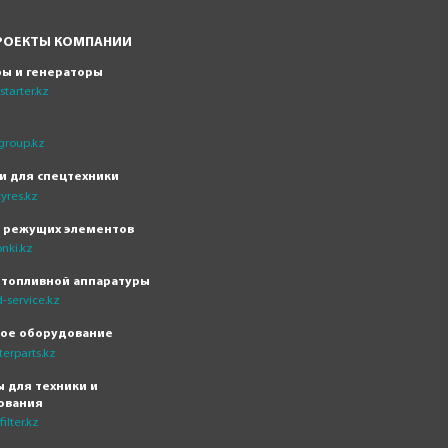
РОЕКТЫ КОМПАНИИ
ры и генераторы
tarter.kz
group.kz
и для спецтехники
yres.kz
н режущих элементов
nki.kz
 топливной аппаратуры
-service.kz
кое оборудование
erparts.kz
 для техники и
ования
ilter.kz