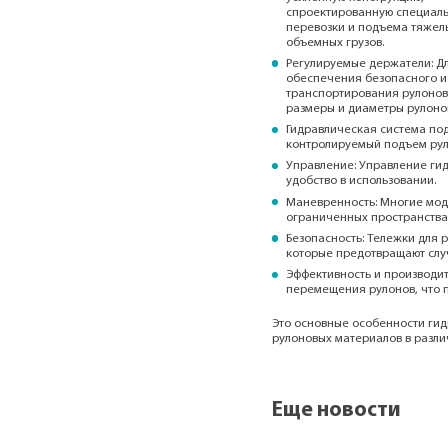
спроектированную специаль
перевозки и подъема тяжел
объемных грузов.
Регулируемые держатели: Д
обеспечения безопасного и
транспортирования рулонов
размеры и диаметры рулоно
Гидравлическая система по
контролируемый подъем рул
Управление: Управление гид
удобство в использовании.
Маневренность: Многие мод
ограниченных пространствах
Безопасность: Тележки для
которые предотвращают слу
Эффективность и производит
перемещения рулонов, что 
Это основные особенности гид
рулоновых материалов в разл
Еще новости