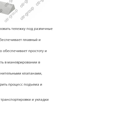
овать тележку под различные
беспечивает плавный и
о обеспечивает простоту и
ть в маневрировании в
анительными клапанами,
орить процесс подъема и
 транспортировки и укладки