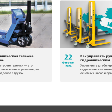
22
влическая тележка.
Как управлять р
а.
гидравлическим
февраля
ические тележки — это
Управление штабеле
2024
и экономичное решение для
гидравлическим включ
ддонов с грузом.
основных шагов и пра