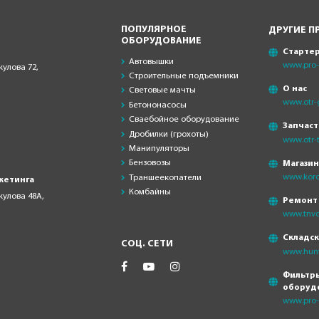
ПОПУЛЯРНОЕ
ДРУГИЕ П
ОБОРУДОВАНИЕ
Старте
Автовышки
www.pro-s
кулова 72,
Строительные подъемники
О нас
Световые мачты
www.otr-
Бетононасосы
Сваебойное оборудование
Запчаст
Дробилки (грохоты)
www.otr-t
Манипуляторы
Бензовозы
Магази
www.koro
Траншеекопатели
кетинга
Комбайны
скулова 48А,
Ремонт
www.tnvd
Складс
СОЦ. СЕТИ
www.hunt
Фильтры
оборуд
www.pro-f