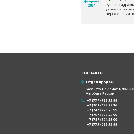
февраля
Ручные гидравл
2024
универсальное 
перемещения по
КОНТАКТЫ
Отдел продаж
Казахстан, г. Алматы, пр. Рыс
Автобаза Каскан
+7 (777) 723 55 99
+7 (701) 433 92 36
+7 (747) 723 55 99
+7 (707) 723 55 99
+7 (747) 724 55 99
+7 (775) 025 55 99