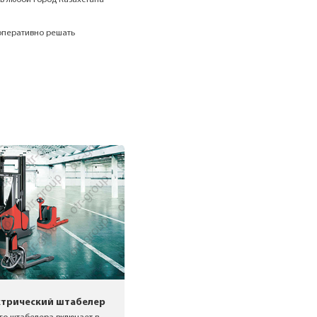
оперативно решать
ктрический штабелер