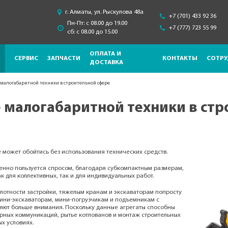
г. Алматы, ул. Рыскулова 48a
+7 (701) 433 92 36
Пн-Пт: с 08.00 до 19.00
+7 (777) 723 55 99
сб: с 08.00 до 15.00
ОПЛАТА И
СЕРВИС
ЗАПЧАСТИ
КОНТАКТЫ
СОТРУ
ДОСТАВКА
малогабаритной техники в строительной сфере
малогабаритной техники в стр
 может обойтись без использования технических средств.
нно пользуется спросом, благодаря субкомпактным размерам,
 для коллективных, так и для индивидуальных работ.
 плотности застройки, тяжелым кранам и экскаваторам попросту
мини-экскаваторам, мини-погрузчикам и подъемникам с
яют больше внимания. Поскольку данные агрегаты способны
рных коммуникаций, рытье котлованов и монтаж строительных
х условиях.