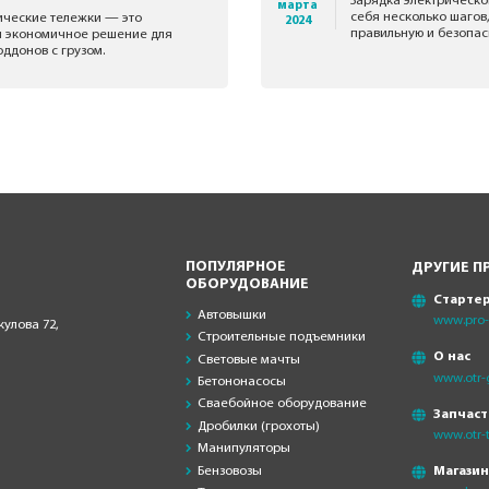
Зарядка электрическо
марта
себя несколько шагов
ические тележки — это
2024
правильную и безопас
и экономичное решение для
ддонов с грузом.
ПОПУЛЯРНОЕ
ДРУГИЕ П
ОБОРУДОВАНИЕ
Старте
Автовышки
www.pro-s
кулова 72,
Строительные подъемники
О нас
Световые мачты
www.otr-
Бетононасосы
Сваебойное оборудование
Запчаст
Дробилки (грохоты)
www.otr-t
Манипуляторы
Бензовозы
Магази