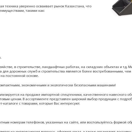
я техника уверенно осваивает рынок Казахстана, что
еимуществами, такими как:
.
зяйстве, в строительстве, ландшафтных работах, на складских объектах и т.д. 
а для дорожных служб и строительства являются более востребованными, чем
 на постоянной основе.
компактными, экономичными и экологически безопасными машинами!
лизируется на продаже импортной спецтехники, качественного навесного об
товым ценам. В ассортименте представлен широкий выбор продукции с подро
-каталоге с товарами, которые Вас интересуют.
ктным номерам телефонов, указанных на сайте, или воспользуйтесь формой об
ветят на интересующие вопросы, оформят заказ, а также организуют доставку