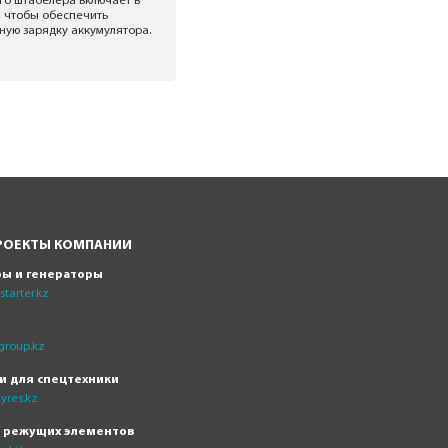
го штабелера включает в
, чтобы обеспечить
ную зарядку аккумулятора.
РОЕКТЫ КОМПАНИИ
ры и генераторы
tarter.kz
group.kz
и для спецтехники
yres.kz
н режущих элементов