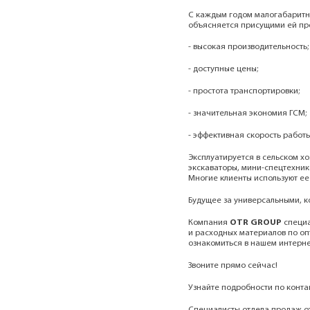
С каждым годом малогабаритна
объясняется присущими ей пр
- высокая производительность;
- доступные цены;
- простота транспортировки;
- значительная экономия ГСМ;
- эффективная скорость работы
Эксплуатируется в сельском хо
экскаваторы, мини-спецтехник
Многие клиенты используют ее
Будущее за универсальными, 
Компания
OTR GROUP
специа
и расходных материалов по оп
ознакомиться в нашем интернет
Звоните прямо сейчас!
Узнайте подробности по конта
Специалисты отдела продаж от