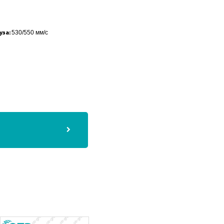
530/550 мм/с
уза: