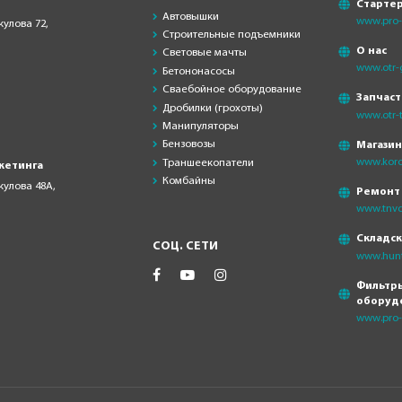
Старте
Автовышки
www.pro-s
кулова 72,
Строительные подъемники
О нас
Световые мачты
www.otr-
Бетононасосы
Сваебойное оборудование
Запчаст
Дробилки (грохоты)
www.otr-t
Манипуляторы
Бензовозы
Магази
www.koro
Траншеекопатели
кетинга
Комбайны
скулова 48А,
Ремонт
www.tnvd
Складс
СОЦ. СЕТИ
www.hunt
Фильтры
оборуд
www.pro-f