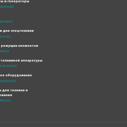
ры и генераторы
tarter.kz
group.kz
и для спецтехники
yres.kz
н режущих элементов
nki.kz
 топливной аппаратуры
-service.kz
кое оборудование
erparts.kz
 для техники и
ования
ilter.kz