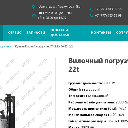
г. Алматы, ул. Рыскулова 48a
+7 (701) 433 92 36
Пн-Пт: с 08.00 до 19.00
+7 (777) 723 55 99
сб: с 08.00 до 15.00
ОПЛАТА И
СЕРВИС
ЗАПЧАСТИ
КОНТАКТЫ
СОТРУ
ДОСТАВКА
грузчики
Купить Газовый погрузчик STILL RX 70-22t 2,2 т
Вилочный погрузч
22t
2200 кг
Грузоподъёмность:
3630 кг
Общий вес:
газовый
Тип двигателя:
2000 с
Рабочий объём двигателя:
36 кВт (л.с.)
Мощность двигателя:
21 км/ч
Максимальная скорость:
3570x1180x
Габаритные размеры:
3020 мм
Мачта: