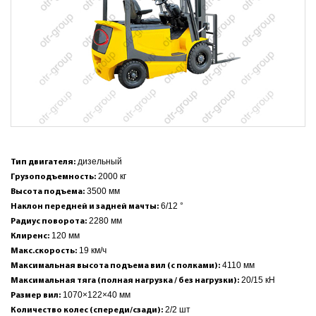
дизельный
Тип двигателя:
2000 кг
Грузоподъемность:
3500 мм
Высота подъема:
6/12 °
Наклон передней и задней мачты:
2280 мм
Радиус поворота:
120 мм
Клиренс:
19 км/ч
Макс.скорость:
4110 мм
Максимальная высота подъема вил (с полками):
20/15 кН
Максимальная тяга (полная нагрузка / без нагрузки):
1070×122×40 мм
Размер вил:
2/2 шт
Количество колес (спереди/сзади):