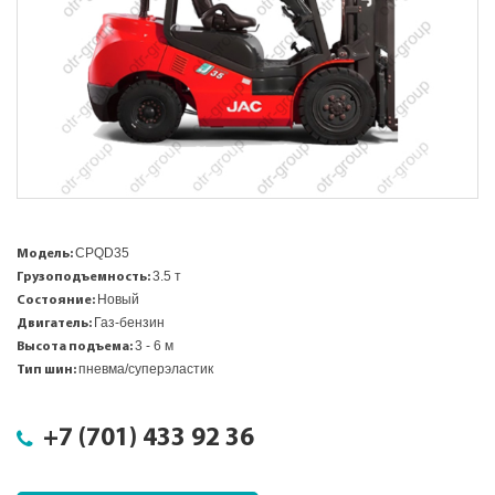
CPQD35
Модель
: 
3.5 т
Грузоподъемность
: 
Новый
Состояние
: 
Газ-бензин
Двигатель
: 
3 - 6 м
Высота подъема:
пневма/суперэластик
Тип шин
: 
+7 (701) 433 92 36