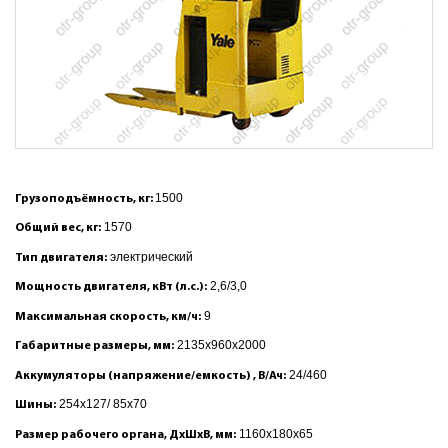
1500
Грузоподъёмность, кг:
1570
Общий вес, кг:
электрический
Тип двигателя:
2,6/3,0
Мощность двигателя, кВт (л.с.):
9
Максимальная скорость, км/ч:
2135x960x2000
Габаритные размеры, мм:
24/460
Аккумуляторы (напряжение/емкость) , В/Ач:
254x127/ 85x70
Шины:
1160x180x65
Размер рабочего органа, ДхШхВ, мм: