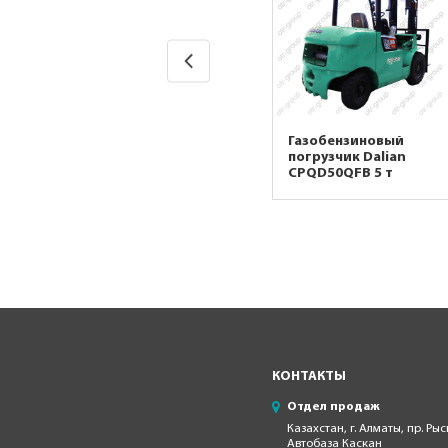
Газобензиновый
Газобензиновый
погрузчик Dalian
погрузчик Dalian
CPQD25FB 2,5 т
CPQD50QFB 5 т
КОНТАКТЫ
Отдел продаж
Казахстан, г. Алматы, пр. Рыс
Автобаза Каскан