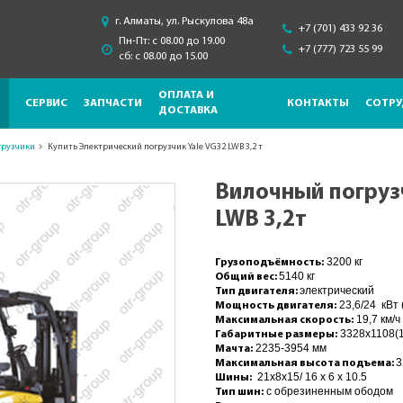
г. Алматы, ул. Рыскулова 48a
+7 (701) 433 92 36
Пн-Пт: с 08.00 до 19.00
+7 (777) 723 55 99
сб: с 08.00 до 15.00
ОПЛАТА И
СЕРВИС
ЗАПЧАСТИ
КОНТАКТЫ
СОТРУ
ДОСТАВКА
грузчики
Купить Электрический погрузчик Yale VG32 LWB 3,2 т
Вилочный погруз
LWB 3,2т
3200 кг
Грузоподъёмность:
5140 кг
Общий вес:
электрический
Тип двигателя:
23,6/24 кВт (
Мощность двигателя:
19,7 км/ч
Максимальная скорость:
3328x1108(
Габаритные размеры:
2235-3954 мм
Мачта:
3
Максимальная высота подъема:
21x8x15/ 16 x 6 x 10.5
Шины:
с обрезиненным ободом
Тип шин: