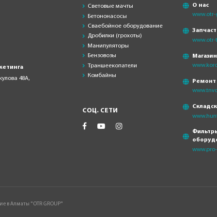
О нас
Световые мачты
www.otr-
Бетононасосы
Сваебойное оборудование
Запчаст
Дробилки (грохоты)
www.otr-t
Манипуляторы
Бензовозы
Магази
www.koro
Траншеекопатели
кетинга
Комбайны
скулова 48А,
Ремонт
www.tnvd
Складс
СОЦ. СЕТИ
www.hunt
Фильтры
оборуд
www.pro-f
ие в Алматы "OTR GROUP"