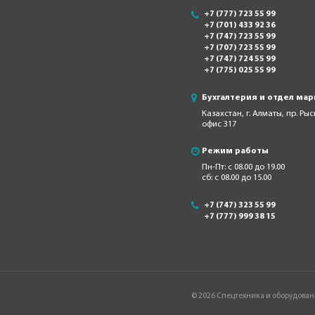
+7 (777) 723 55 99
+7 (701) 433 92 36
+7 (747) 723 55 99
+7 (707) 723 55 99
+7 (747) 724 55 99
+7 (775) 025 55 99
Бухгалтерия и отдел мар
Казахстан, г. Алматы, пр. Ры
офис 317
Режим работы
Пн-Пт: с 08.00 до 19.00
сб: с 08.00 до 15.00
+7 (747) 323 55 99
+7 (777) 999 38 15
© 2026 Спецтехника и оборудован