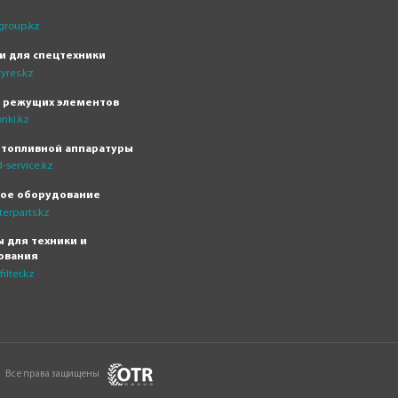
group.kz
и для спецтехники
yres.kz
н режущих элементов
nki.kz
 топливной аппаратуры
-service.kz
кое оборудование
erparts.kz
 для техники и
ования
ilter.kz
Все права защищены