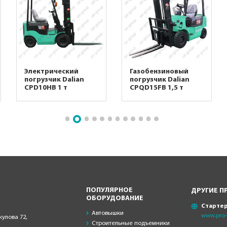
Электрический
Газобензиновый
погрузчик Dalian
погрузчик Dalian
CPD10HB 1 т
CPQD15FB 1,5 т
ПОПУЛЯРНОЕ
ДРУГИЕ П
ОБОРУДОВАНИЕ
Старте
Автовышки
www.pro-s
кулова 72,
Строительные подъемники