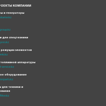
РОЕКТЫ КОМПАНИИ
ры и генераторы
tarter.kz
group.kz
и для спецтехники
yres.kz
н режущих элементов
nki.kz
 топливной аппаратуры
-service.kz
кое оборудование
erparts.kz
 для техники и
ования
ilter.kz