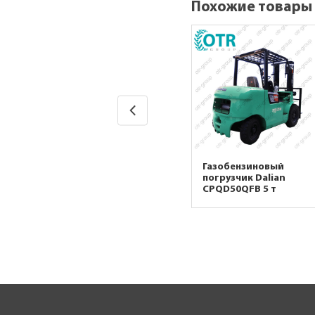
Похожие товары
Газобензиновый
Газобензиновый
погрузчик Dalian
погрузчик Dalian
CPQD25FB 2,5 т
CPQD50QFB 5 т