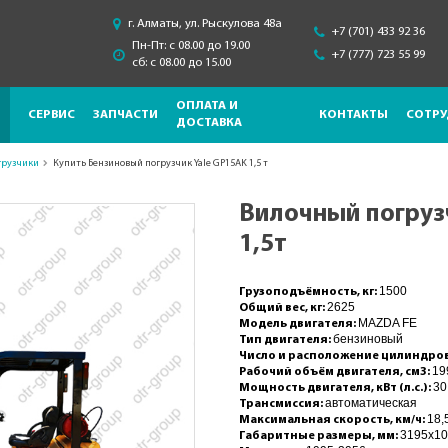
г. Алматы, ул. Рыскулова 48a
+7 (701) 433 92 36
Пн-Пт: с 08.00 до 19.00
+7 (777) 723 55 99
сб: с 08.00 до 15.00
ОПЛАТА И
СЕРВИС
ЗАПЧАСТИ
КОНТАКТЫ
СОТРУ
ДОСТАВКА
грузчики
Купить Бензиновый погрузчик Yale GP15AK 1,5 т
Вилочный погруз
1,5т
1500
Грузоподъёмность, кг:
2625
Общий вес, кг:
MAZDA FE
Модель двигателя:
бензиновый
Тип двигателя:
Число и расположение цилиндро
19
Рабочий объём двигателя, см3:
30
Мощность двигателя, кВт (л.с.):
автоматическая
Трансмиссия:
18,
Максимальная скорость, км/ч:
3195x1
Габаритные размеры, мм: