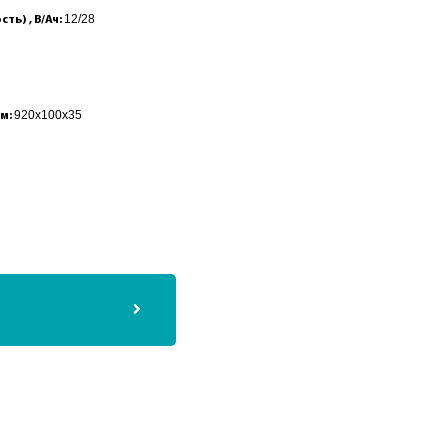
12/28
ь) , В/Ач:
920x100x35
мм: