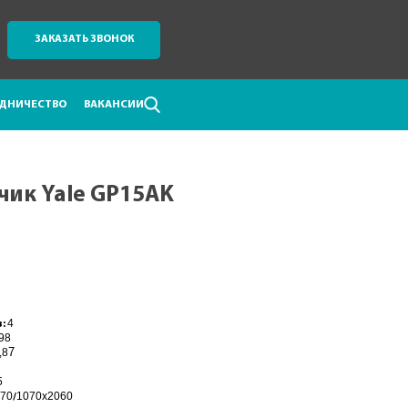
ЗАКАЗАТЬ ЗВОНОК
ДНИЧЕСТВО
ВАКАНСИИ
чик Yale GP15AK
4
в:
98
,8
7
5
070
1070x2060
/