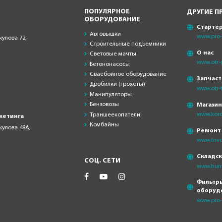
ПОПУЛЯРНОЕ
ДРУГИЕ П
ОБОРУДОВАНИЕ
Старте
Автовышки
www.pro-s
кулова 72,
Строительные подъемники
О нас
Световые мачты
www.otr-
Бетононасосы
Сваебойное оборудование
Запчаст
Дробилки (грохоты)
www.otr-t
Манипуляторы
Бензовозы
Магази
www.koro
Траншеекопатели
кетинга
Комбайны
скулова 48А,
Ремонт
www.tnvd
Складс
СОЦ. СЕТИ
www.hunt
Фильтры
оборуд
www.pro-f