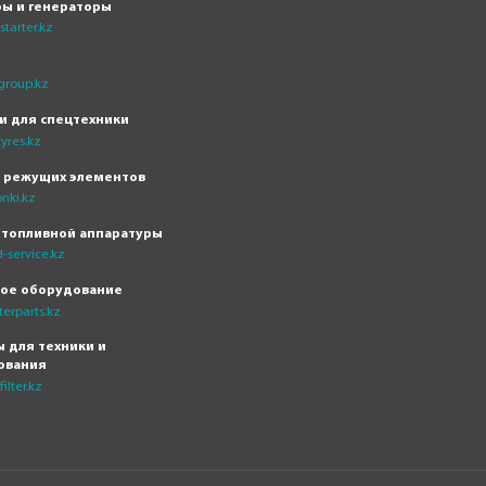
ры и генераторы
tarter.kz
group.kz
и для спецтехники
yres.kz
н режущих элементов
nki.kz
 топливной аппаратуры
-service.kz
кое оборудование
erparts.kz
 для техники и
ования
ilter.kz