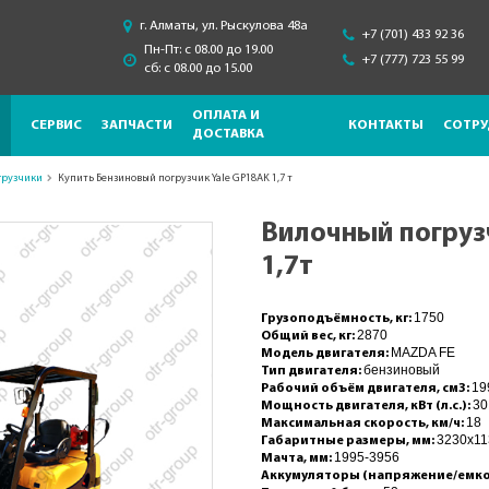
г. Алматы, ул. Рыскулова 48a
+7 (701) 433 92 36
Пн-Пт: с 08.00 до 19.00
+7 (777) 723 55 99
сб: с 08.00 до 15.00
ОПЛАТА И
СЕРВИС
ЗАПЧАСТИ
КОНТАКТЫ
СОТРУ
ДОСТАВКА
грузчики
Купить Бензиновый погрузчик Yale GP18AK 1,7 т
Вилочный погруз
1,7т
1750
Грузоподъёмность, кг:
2870
Общий вес, кг:
MAZDA FE
Модель двигателя:
бензиновый
Тип двигателя:
19
Рабочий объём двигателя, см3:
30
Мощность двигателя, кВт (л.с.):
18
Максимальная скорость, км/ч:
3230x11
Габаритные размеры, мм:
1995-3956
Мачта, мм:
Аккумуляторы (напряжение/емкост