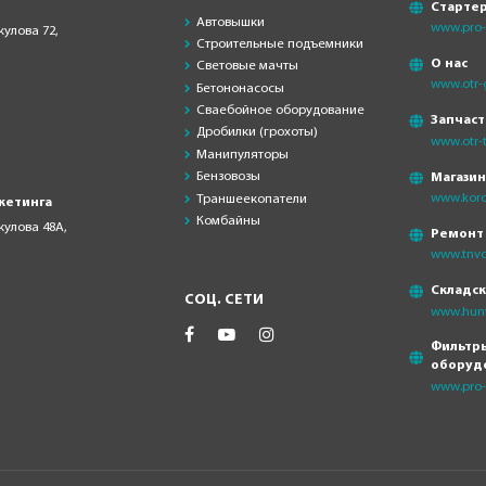
Старте
Автовышки
www.pro-s
кулова 72,
Строительные подъемники
О нас
Световые мачты
www.otr-
Бетононасосы
Сваебойное оборудование
Запчаст
Дробилки (грохоты)
www.otr-t
Манипуляторы
Бензовозы
Магази
www.koro
Траншеекопатели
кетинга
Комбайны
скулова 48А,
Ремонт
www.tnvd
Складс
СОЦ. СЕТИ
www.hunt
Фильтры
оборуд
www.pro-f