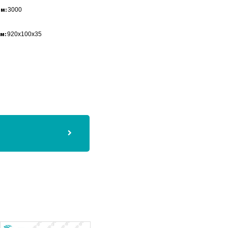
3000
мм:
920x100x35
мм: