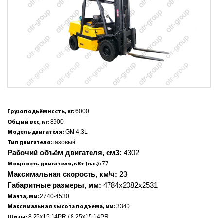
6000
Грузоподъёмность, кг:
8900
Общий вес, кг:
GM 4.3L
Модель двигателя:
газовый
Тип двигателя:
Рабочий объём двигателя, см3:
4302
77
Мощность двигателя, кВт (л.с.):
Максимальная скорость, км/ч:
23
Габаритные размеры, мм:
4784x2082x2531
2740-4530
Мачта, мм:
3340
Максимальная высота подъема, мм:
8.25x15 14PR / 8.25x15 14PR
Шины: