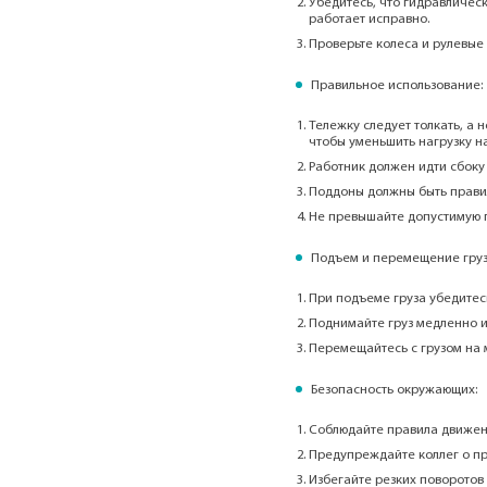
Убедитесь, что гидравличес
работает исправно.
Проверьте колеса и рулевые
Правильное использование:
Тележку следует толкать, а н
чтобы уменьшить нагрузку на
Работник должен идти сбоку 
Поддоны должны быть прави
Не превышайте допустимую 
Подъем и перемещение груз
При подъеме груза убедитесь
Поднимайте груз медленно и
Перемещайтесь с грузом на 
Безопасность окружающих:
Соблюдайте правила движен
Предупреждайте коллег о п
Избегайте резких поворотов