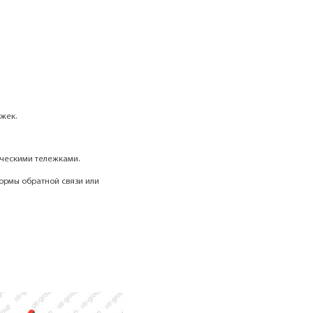
жек.
ическими тележками.
ормы обратной связи или