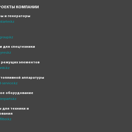
РОЕКТЫ КОМПАНИИ
ры и генераторы
tarter.kz
group.kz
и для спецтехники
yres.kz
н режущих элементов
nki.kz
 топливной аппаратуры
-service.kz
кое оборудование
erparts.kz
 для техники и
ования
ilter.kz