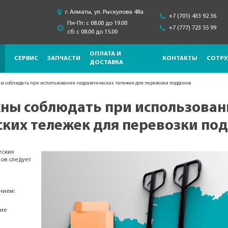
г. Алматы, ул. Рыскулова 48a
+7 (701) 433 92 36
Пн-Пт: с 08.00 до 19.00
+7 (777) 723 55 99
сб: с 08.00 до 15.00
ОПЛАТА И
СЕРВИС
ЗАПЧАСТИ
КОНТАКТЫ
СОТРУ
ДОСТАВКА
ы соблюдать при использовании гидравлических тележек для перевозки поддонов
ны соблюдать при использован
ких тележек для перевозки по
еских
ов следует
нием:
чие