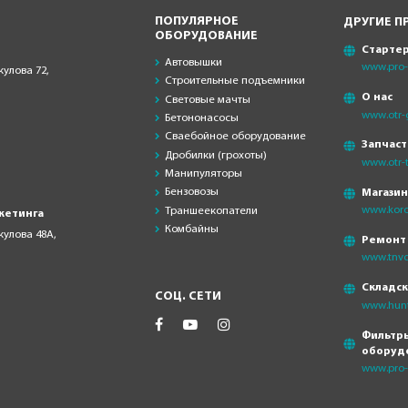
ПОПУЛЯРНОЕ
ДРУГИЕ П
ОБОРУДОВАНИЕ
Старте
Автовышки
www.pro-s
кулова 72,
Строительные подъемники
О нас
Световые мачты
www.otr-
Бетононасосы
Сваебойное оборудование
Запчаст
Дробилки (грохоты)
www.otr-t
Манипуляторы
Бензовозы
Магази
www.koro
Траншеекопатели
кетинга
Комбайны
скулова 48А,
Ремонт
www.tnvd
Складс
СОЦ. СЕТИ
www.hunt
Фильтры
оборуд
www.pro-f