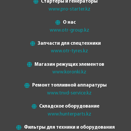
Стартеры и генераторы
www.pro-starter.kz
О нас
www.otr-group.kz
Запчасти для спецтехники
www.otr-tyres.kz
Магазин режущих элементов
www.koronki.kz
Ремонт топливной аппаратуры
www.tnvd-service.kz
Складское оборудование
www.hunterparts.kz
Фильтры для техники и оборудования